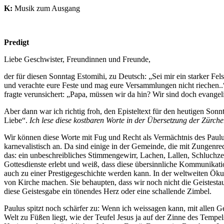
K:
Musik zum Ausgang
Predigt
Liebe Geschwister, Freundinnen und Freunde,
der für diesen Sonntag Estomihi, zu Deutsch: „Sei mir ein starker Fel
und verachte eure Feste und mag eure Versammlungen nicht riechen..
fragte verunsichert: „Papa, müssen wir da hin? Wir sind doch evangel
Aber dann war ich richtig froh, den Episteltext für den heutigen Sonn
Liebe“.
Ich lese diese kostbaren Worte in der Übersetzung der Zürcher
Wir können diese Worte mit Fug und Recht als Vermächtnis des Paulus
karnevalistisch an. Da sind einige in der Gemeinde, die mit Zungenre
das: ein unbeschreibliches Stimmengewirr, Lachen, Lallen, Schluchzen
Gottesdienste erlebt und weiß, dass diese übersinnliche Kommunikat
auch zu einer Prestigegeschichte werden kann. In der weltweiten Ök
von Kirche machen. Sie behaupten, dass wir noch nicht die Geistestauf
diese Geistesgabe ein tönendes Herz oder eine schallende Zimbel.
Paulus spitzt noch schärfer zu: Wenn ich weissagen kann, mit allen 
Welt zu Füßen liegt, wie der Teufel Jesus ja auf der Zinne des Tempel