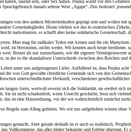
t haben, rasend sein, oder Sex haben. Paulus warnt vor den Gefahren 
hen Sprachgebrauch damals seltene Wort „Agape“.
Das bedeutet: jemande
he mögen von den antiken Mysterienkulten geprägt sein und wollen mit 
ndere Gemeindeglieder. Heute erleben wir das in esoterischen Zirkeln,
ht narkotisieren, es schafft aber keine solidarische Gemeinschaft, die
rtyrern. Man mag für radikales Teilen mit Armen und für ein Martyrium
wird, ist Heroismus, nichts weiter. Wir kennen auch heute berühmte, s
wert. Besser als nur zuzuschauen, wie die eigenen Vermögenswerte ansc
n, in der es die skandalösen Unterschiede zwischen den Reichen und d
Leben unter uns aufgetragenen Liebe. Auffallend ist, dass Paulus acht 
end die von Gott gewollte christliche Gemeinde sich von den Gemeinsc
 Menschen unterschiedlichster Herkunft, verschiedener gesellschaftlich
angen Atem, wertvoll erweist sich die Solidarität, sie ereifert sich nicht,
. Sie ist nicht schadenfroh, wenn Unrecht geschieht, freut sich vielmehr
inde, das ist eine Hausordnung, vor der wir wahrscheinlich zunächst zu
r diese Regeln zum Alltag gehören. Wo wir uns aufgehoben wissen ohn
hrungen gemacht. Aber gerade deshalb ist er auch so realistisch. Proph
das Vollkommene, das alles bisher bekannte und Erlebte überragt. Er sa