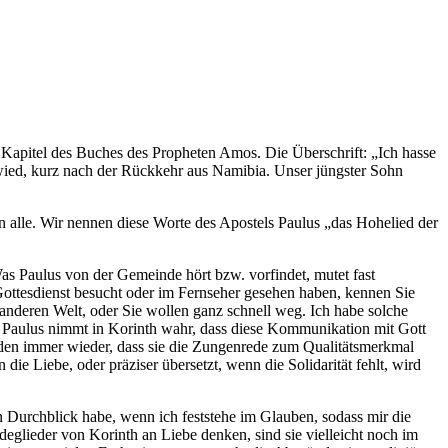
5. Kapitel des Buches des Propheten Amos. Die Überschrift: „Ich hasse
wied, kurz nach der Rückkehr aus Namibia. Unser jüngster Sohn
Ihn alle. Wir nennen diese Worte des Apostels Paulus „das Hohelied der
as Paulus von der Gemeinde hört bzw. vorfindet, mutet fast
 Gottesdienst besucht oder im Fernseher gesehen haben, kennen Sie
 anderen Welt, oder Sie wollen ganz schnell weg. Ich habe solche
r Paulus nimmt in Korinth wahr, dass diese Kommunikation mit Gott
nden immer wieder, dass sie die Zungenrede zum Qualitätsmerkmal
ie Liebe, oder präziser übersetzt, wenn die Solidarität fehlt, wird
n Durchblick habe, wenn ich feststehe im Glauben, sodass mir die
ndeglieder von Korinth an Liebe denken, sind sie vielleicht noch im