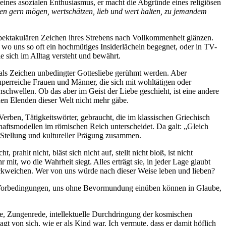
eines asozialen Enthusiasmus, er macht die Abgründe eines religiösen
n gern mögen, wertschätzen, lieb und wert halten, zu jemandem
spektakulären Zeichen ihres Strebens nach Vollkommenheit glänzen.
 wo uns so oft ein hochmütiges Insiderlächeln begegnet, oder in TV-
 sich im Alltag versteht und bewährt.
 als Zeichen unbedingter Gottesliebe gerühmt werden. Aber
uperreiche Frauen und Männer, die sich mit wohltätigen oder
hwellen. Ob das aber im Geist der Liebe geschieht, ist eine andere
en Elenden dieser Welt nicht mehr gäbe.
Verben, Tätigkeitswörter, gebraucht, die im klassischen Griechisch
haftsmodellen im römischen Reich unterscheidet. Da galt: „Gleich
er Stellung und kultureller Prägung zusammen.
 prahlt nicht, bläst sich nicht auf, stellt nicht bloß, ist nicht
 mit, wo die Wahrheit siegt. Alles erträgt sie, in jeder Lage glaubt
rückweichen. Wer von uns würde nach dieser Weise leben und lieben?
e Vorbedingungen, uns ohne Bevormundung einüben können in Glaube,
etie, Zungenrede, intellektuelle Durchdringung der kosmischen
gt von sich, wie er als Kind war. Ich vermute, dass er damit höflich