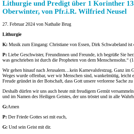
Lithurgie und Predigt über 1 Korinther 13
Oberwinter, von Pfr.i.R. Wilfried Neusel
27. Februar 2024
von Nathalie Brug
Lithurgie
K:
Musik zum Eingang: Christiane von Essen, Dirk Schwabeland ist 
P:
Liebe Geschwister, Freundinnen und Freunde, ich begrüße Sie her
was geschrieben ist durch die Propheten von dem Menschensohn.“ (1
Wir gehen hinauf nach Jerusalem…kein Karnevalsfestzug. Ganz im Geg
Weges wurde offenbar, wer wir Menschen sind, wankelmütig, leicht e
Freude gründet in der Botschaft, dass Gott unsere verlorene Sache zu
Deshalb dürfen wir uns auch heute mit freudigem Gemüt versammeln i
und im Namen des Heiligen Geistes, der uns tröstet und in alle Wahrhei
G:
Amen
P:
Der Friede Gottes sei mit euch,
G:
Und sein Geist mit dir.