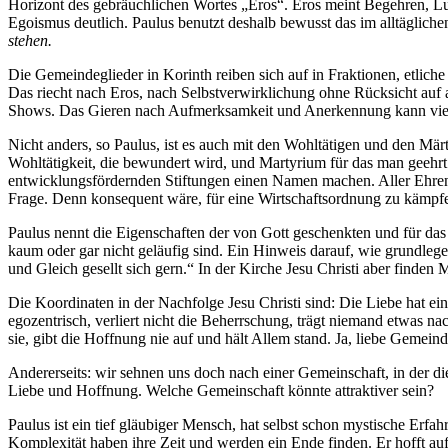
Horizont des gebräuchlichen Wortes „Eros“. Eros meint Begehren, Lus
Egoismus deutlich. Paulus benutzt deshalb bewusst das im alltäglic
stehen.
Die Gemeindeglieder in Korinth reiben sich auf in Fraktionen, etlic
Das riecht nach Eros, nach Selbstverwirklichung ohne Rücksicht auf a
Shows. Das Gieren nach Aufmerksamkeit und Anerkennung kann vielleic
Nicht anders, so Paulus, ist es auch mit den Wohltätigen und den Mä
Wohltätigkeit, die bewundert wird, und Martyrium für das man geehrt 
entwicklungsfördernden Stiftungen einen Namen machen. Aller Ehren 
Frage. Denn konsequent wäre, für eine Wirtschaftsordnung zu kämpfe
Paulus nennt die Eigenschaften der von Gott geschenkten und für das 
kaum oder gar nicht geläufig sind. Ein Hinweis darauf, wie grundleg
und Gleich gesellt sich gern.“ In der Kirche Jesu Christi aber finden
Die Koordinaten in der Nachfolge Jesu Christi sind: Die Liebe hat einen l
egozentrisch, verliert nicht die Beherrschung, trägt niemand etwas nach
sie, gibt die Hoffnung nie auf und hält Allem stand. Ja, liebe Geme
Andererseits: wir sehnen uns doch nach einer Gemeinschaft, in de
Liebe und Hoffnung. Welche Gemeinschaft könnte attraktiver sein?
Paulus ist ein tief gläubiger Mensch, hat selbst schon mystische Erfa
Komplexität haben ihre Zeit und werden ein Ende finden. Er hofft auf 