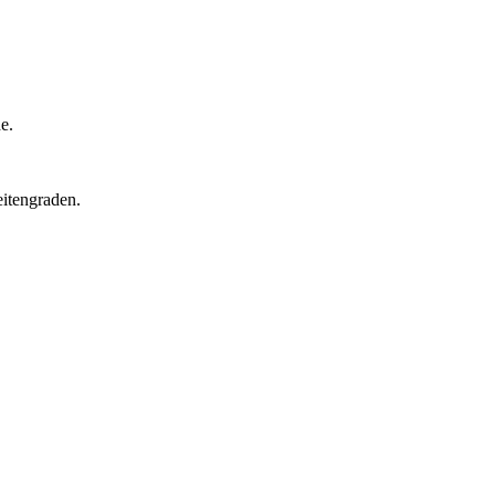
e.
itengraden.