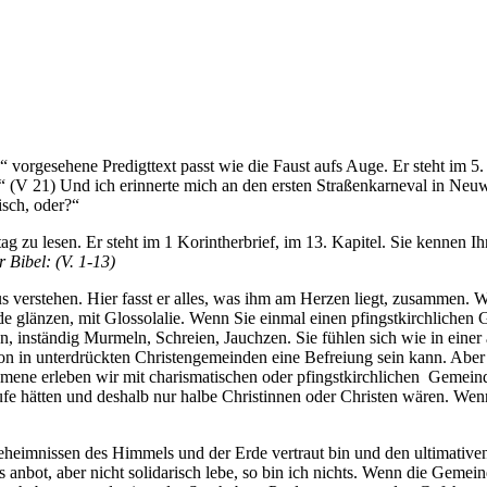
s“ vorgesehene Predigttext passt wie die Faust aufs Auge. Er steht im 
“ (V 21) Und ich erinnerte mich an den ersten Straßenkarneval in Neu
isch, oder?“
tag zu lesen. Er steht im 1 Korintherbrief, im 13. Kapitel. Sie kennen 
 Bibel: (V. 1-13)
 verstehen. Hier fasst er alles, was ihm am Herzen liegt, zusammen. W
de glänzen, mit Glossolalie. Wenn Sie einmal einen pfingstkirchlichen
, inständig Murmeln, Schreien, Jauchzen. Sie fühlen sich wie in einer
ion in unterdrückten Christengemeinden eine Befreiung sein kann. Abe
umene erleben wir mit charismatischen oder pfingstkirchlichen Gemei
e hätten und deshalb nur halbe Christinnen oder Christen wären. Wenn d
Geheimnissen des Himmels und der Erde vertraut bin und den ultimative
s anbot, aber nicht solidarisch lebe, so bin ich nichts. Wenn die Gemei