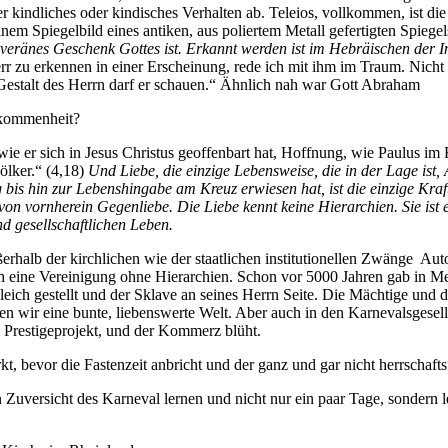
r kindliches oder kindisches Verhalten ab. Teleios, vollkommen, ist 
einem Spiegelbild eines antiken, aus poliertem Metall gefertigten Spiegel
uveränes Geschenk Gottes ist. Erkannt werden ist im Hebräischen der I
Herr zu erkennen in einer Erscheinung, rede ich mit ihm im Traum. Nich
Gestalt des Herrn darf er schauen.“ Ähnlich nah war Gott Abraham
llkommenheit?
, wie er sich in Jesus Christus geoffenbart hat, Hoffnung, wie Paulus 
ölker.“ (4,18)
Und Liebe, die einzige Lebensweise, die in der Lage ist,
bis hin zur Lebenshingabe am Kreuz erwiesen hat, ist die einzige Kraf
 von vornherein Gegenliebe. Die Liebe kennt keine Hierarchien. Sie ist eg
d gesellschaftlichen Leben.
ußerhalb der kirchlichen wie der staatlichen institutionellen Zwänge Aut
ich eine Vereinigung ohne Hierarchien. Schon vor 5000 Jahren gab in Me
eich gestellt und der Sklave an seines Herrn Seite. Die Mächtige und d
eben wir eine bunte, liebenswerte Welt. Aber auch in den Karnevalsgesel
 Prestigeprojekt, und der Kommerz blüht.
kt, bevor die Fastenzeit anbricht und der ganz und gar nicht herrschafts
 Zuversicht des Karneval lernen und nicht nur ein paar Tage, sondern 