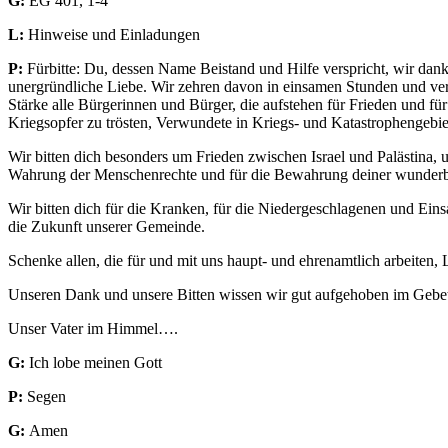
G:
EG 401, 1-4
L:
Hinweise und Einladungen
P:
Fürbitte: Du, dessen Name Beistand und Hilfe verspricht, wir dank
unergründliche Liebe. Wir zehren davon in einsamen Stunden und verk
Stärke alle Bürgerinnen und Bürger, die aufstehen für Frieden und fü
Kriegsopfer zu trösten, Verwundete in Kriegs- und Katastrophengebie
Wir bitten dich besonders um Frieden zwischen Israel und Palästina, 
Wahrung der Menschenrechte und für die Bewahrung deiner wunder
Wir bitten dich für die Kranken, für die Niedergeschlagenen und Ein
die Zukunft unserer Gemeinde.
Schenke allen, die für und mit uns haupt- und ehrenamtlich arbeiten, 
Unseren Dank und unsere Bitten wissen wir gut aufgehoben im Gebet, 
Unser Vater im Himmel….
G:
Ich lobe meinen Gott
P:
Segen
G:
Amen