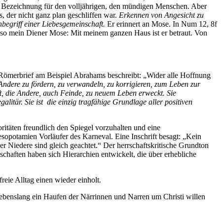
die Bezeichnung für den volljährigen, den mündigen Menschen. Aber
s, der nicht ganz plan geschliffen war.
Erkennen von Angesicht zu
nbegriff einer Liebesgemeinschaft.
Er erinnert an Mose. In Num 12, 8f
t so mein Diener Mose: Mit meinem ganzen Haus ist er betraut. Von
im Römerbrief am Beispiel Abrahams beschreibt: „Wider alle Hoffnung
 Andere zu fördern, zu verwandeln, zu korrigieren, zum Leben zur
t, die Andere, auch Feinde, zu neuem Leben erweckt. Sie
alitär. Sie ist die einzig tragfähige Grundlage aller positiven
oritäten freundlich den Spiegel vorzuhalten und eine
sopotamien Vorläufer des Karneval. Eine Inschrift besagt: „Kein
er Niedere sind gleich geachtet.“ Der herrschaftskritische Grundton
lschaften haben sich Hierarchien entwickelt, die über erhebliche
freie Alltag einen wieder einholt.
lebenslang ein Haufen der Närrinnen und Narren um Christi willen