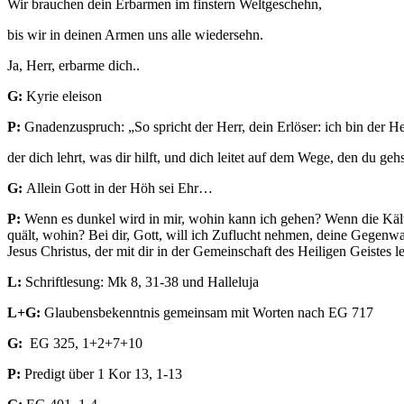
Wir brauchen dein Erbarmen im finstern Weltgeschehn,
bis wir in deinen Armen uns alle wiedersehn.
Ja, Herr, erbarme dich..
G:
Kyrie eleison
P:
Gnadenzuspruch: „So spricht der Herr, dein Erlöser: ich bin der He
der dich lehrt, was dir hilft, und dich leitet auf dem Wege, den du gehs
G:
Allein Gott in der Höh sei Ehr…
P:
Wenn es dunkel wird in mir, wohin kann ich gehen? Wenn die Kält
quält, wohin? Bei dir, Gott, will ich Zuflucht nehmen, deine Gegen
Jesus Christus, der mit dir in der Gemeinschaft des Heiligen Geiste
L:
Schriftlesung: Mk 8, 31-38 und Halleluja
L+G:
Glaubensbekenntnis gemeinsam mit Worten nach EG 717
G:
EG 325, 1+2+7+10
P:
Predigt über 1 Kor 13, 1-13