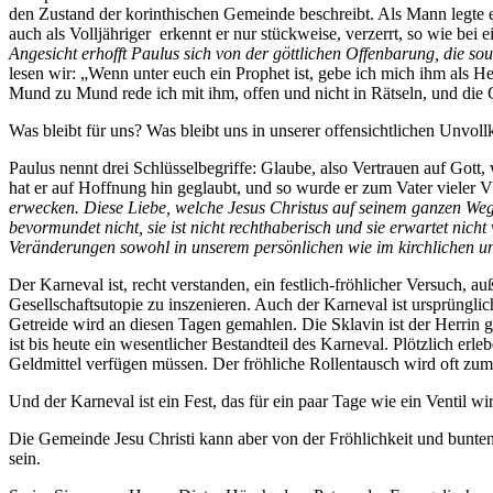
den Zustand der korinthischen Gemeinde beschreibt. Als Mann legte e
auch als Volljähriger erkennt er nur stückweise, verzerrt, so wie bei 
Angesicht erhofft Paulus sich von der göttlichen Offenbarung, die so
lesen wir: „Wenn unter euch ein Prophet ist, gebe ich mich ihm als 
Mund zu Mund rede ich mit ihm, offen und nicht in Rätseln, und die 
Was bleibt für uns? Was bleibt uns in unserer offensichtlichen Unvo
Paulus nennt drei Schlüsselbegriffe: Glaube, also Vertrauen auf Gott
hat er auf Hoffnung hin geglaubt, und so wurde er zum Vater vieler V
erwecken. Diese Liebe, welche Jesus Christus auf seinem ganzen Weg 
bevormundet nicht, sie ist nicht rechthaberisch und sie erwartet nicht
Veränderungen sowohl in unserem persönlichen wie im kirchlichen un
Der Karneval ist, recht verstanden, ein festlich-fröhlicher Versuch, a
Gesellschaftsutopie zu inszenieren. Auch der Karneval ist ursprüngl
Getreide wird an diesen Tagen gemahlen. Die Sklavin ist der Herrin gl
ist bis heute ein wesentlicher Bestandteil des Karneval. Plötzlich erl
Geldmittel verfügen müssen. Der fröhliche Rollentausch wird oft zum
Und der Karneval ist ein Fest, das für ein paar Tage wie ein Ventil wir
Die Gemeinde Jesu Christi kann aber von der Fröhlichkeit und bunten
sein.