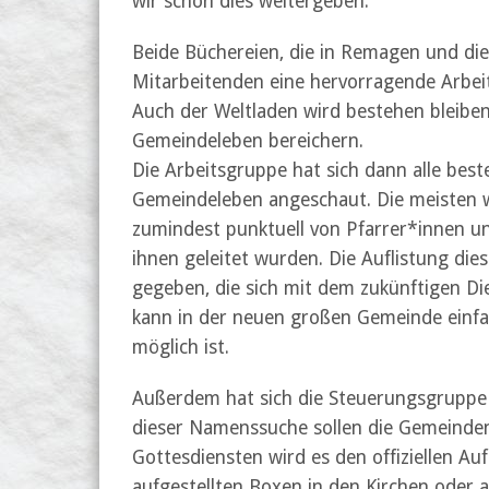
wir schon dies weitergeben:
Beide Büchereien, die in Remagen und die 
Mitarbeitenden eine hervorragende Arbei
Auch der Weltladen wird bestehen bleib
Gemeindeleben bereichern.
Die Arbeitsgruppe hat sich dann alle be
Gemeindeleben angeschaut. Die meisten we
zumindest punktuell von Pfarrer*innen un
ihnen geleitet wurden. Die Auflistung di
gegeben, die sich mit dem zukünftigen Die
kann in der neuen großen Gemeinde einf
möglich ist.
Außerdem hat sich die Steuerungsgruppe
dieser Namenssuche sollen die Gemeinden
Gottesdiensten wird es den offiziellen Au
aufgestellten Boxen in den Kirchen oder