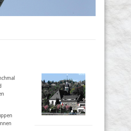
anchmal
d
en
ruppen
önnen