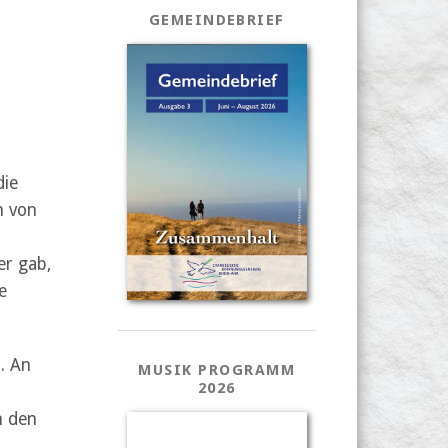
GEMEINDEBRIEF
die
h von
er gab,
e
. An
MUSIK PROGRAMM
2026
n den